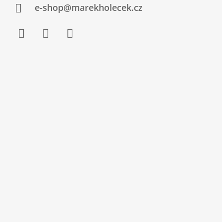
e-shop@marekholecek.cz
Facebook
Instagram
YouTube