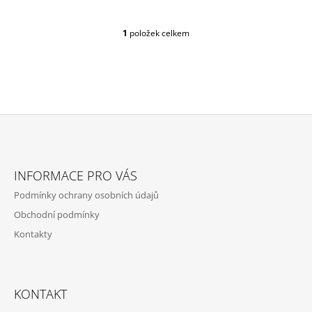
1
položek celkem
O
V
L
Á
D
A
C
Í
P
Z
R
Á
V
INFORMACE PRO VÁS
P
K
Podmínky ochrany osobních údajů
Y
A
V
Obchodní podmínky
T
Ý
Kontakty
P
Í
I
S
U
KONTAKT