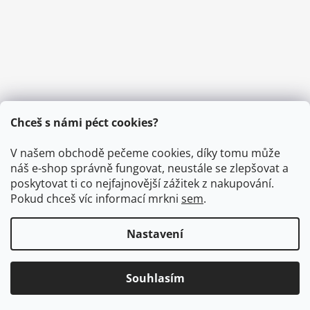
Chceš s námi péct cookies?
V našem obchodě pečeme cookies, díky tomu může
náš e-shop správně fungovat, neustále se zlepšovat a
poskytovat ti co nejfajnovější zážitek z nakupování.
Pokud chceš víc informací mrkni
sem
.
Nastavení
MarekHoleček.cz
Facebook
Instagram
YouTube
Obchodní podmínky
Kontakty
© 2026 E-shop Marek Holeček. Všechna práva
Vytvořil Shoptet
Souhlasím
vyhrazena.
Upravit nastavení cookies