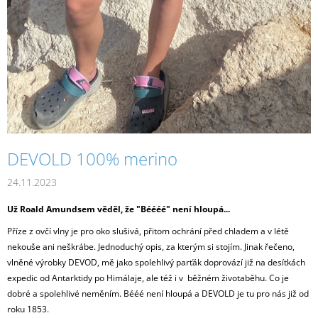
J
E
M
E
COTTON
T-
SHIRT
WOMAN
WHITE
500
DEVOLD 100% merino
Kč
24.11.2023
Už Roald Amundsem věděl, že "Béééé" není hloupá...
Příze z ovčí vlny je pro oko slušivá, přitom ochrání před chladem a v létě
nekouše ani neškrábe. Jednoduchý opis, za kterým si stojím. Jinak řečeno,
vlněné výrobky DEVOD, mě jako spolehlivý parťák doprovází již na desítkách
expedic od Antarktidy po Himálaje, ale též i v běžném životaběhu. Co je
dobré a spolehlivé neměním. Bééé není hloupá a DEVOLD je tu pro nás již od
roku 1853.