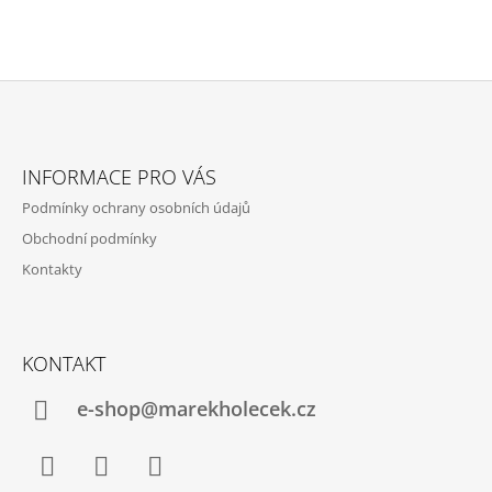
Z
Á
INFORMACE PRO VÁS
P
Podmínky ochrany osobních údajů
A
Obchodní podmínky
T
Kontakty
Í
KONTAKT
e-shop@marekholecek.cz