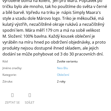
vyrobené doma na koleni, jen pro Máru. Poptávek po
tričku bylo ale mnoho, tak ho pouštíme do světa v černé
a bílé barvě. Vpředu na triku je nápis Simply Maara's
style a vzadu dole Márovo logo. Triko je měkoučké, má
kulatý výstřih, nezačištěné okraje rukávů a nezačištěný
spodní lem. Mára měří 179 cm a má na sobě velikost
M. Složení: 100% bavlna. Každý kousek oblečení je
vyráběn na míru hned po obdržení objednávky, a proto
produkty nejsou dostupné ihned skladem, ale jejich
dodání se může pohybovat od 3 do 30 pracovních dní.
Kód
Zvolte variantu
Jméno značky
:
Neo Blu
Kategorie
:
Oblečení
Záruka
:
2 roky
ZEPTAT SE
SDÍLET