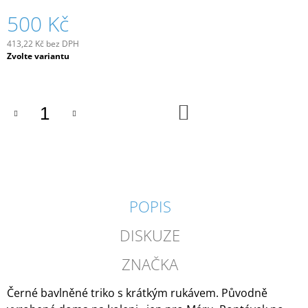
J
500 Kč
E
M
413,22 Kč bez DPH
E
Měrná
Zvolte variantu
cena:
VAKOUŠ
MAARA
DO
1
KOŠÍKU
530
Kč
POPIS
DISKUZE
ZNAČKA
Černé bavlněné triko s krátkým rukávem. Původně