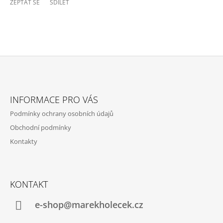
ZEPTAT SE
SDÍLET
Z
Á
INFORMACE PRO VÁS
P
Podmínky ochrany osobních údajů
A
Obchodní podmínky
T
Kontakty
Í
KONTAKT
e-shop@marekholecek.cz