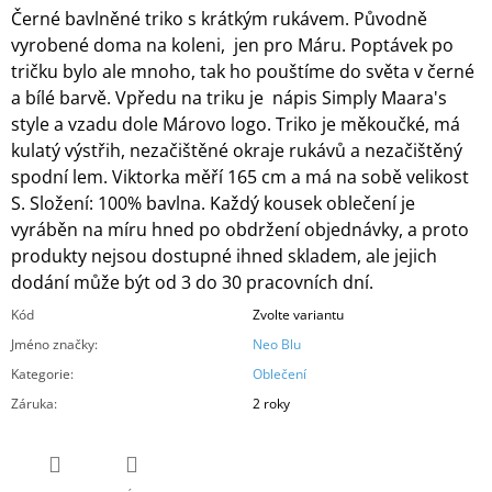
Černé bavlněné triko s krátkým rukávem. Původně
vyrobené doma na koleni, jen pro Máru. Poptávek po
tričku bylo ale mnoho, tak ho pouštíme do světa v černé
a bílé barvě. Vpředu na triku je nápis Simply Maara's
style a vzadu dole Márovo logo. Triko je měkoučké, má
kulatý výstřih, nezačištěné okraje rukávů a nezačištěný
spodní lem. Viktorka měří 165 cm a má na sobě velikost
S. Složení: 100% bavlna. Každý kousek oblečení je
vyráběn na míru hned po obdržení objednávky, a proto
produkty nejsou dostupné ihned skladem, ale jejich
dodání může být od 3 do 30 pracovních dní.
Kód
Zvolte variantu
Jméno značky
:
Neo Blu
Kategorie
:
Oblečení
Záruka
:
2 roky