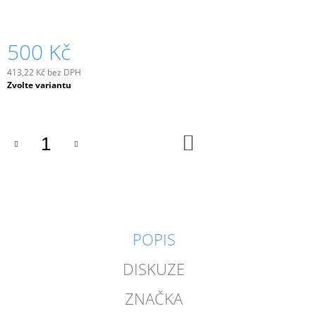
J
E
M
500 Kč
E
413,22 Kč bez DPH
VAKOUŠ
Měrná
Zvolte variantu
MAARA
cena:
1
530
Kč
DO
KOŠÍKU
POPIS
DISKUZE
ZNAČKA